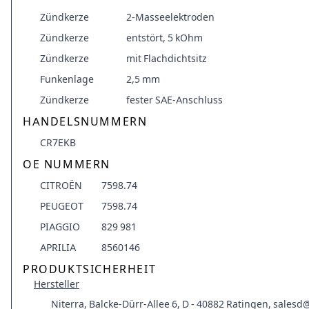
Zündkerze
2-Masseelektroden
Zündkerze
entstört, 5 kOhm
Zündkerze
mit Flachdichtsitz
Funkenlage
2,5 mm
Zündkerze
fester SAE-Anschluss
HANDELSNUMMERN
CR7EKB
OE NUMMERN
CITROËN
7598.74
PEUGEOT
7598.74
PIAGGIO
829 981
APRILIA
8560146
PRODUKTSICHERHEIT
Hersteller
Niterra, Balcke-Dürr-Allee 6, D - 40882 Ratingen, sales