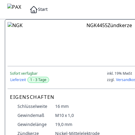
Start
NGK
4455
Zündkerze
Sofort verfügbar
inkl. 19% MwSt
Lieferzeit
1 - 3 Tage
zzgl.
Versandko
EIGENSCHAFTEN
Schlüsselweite
16 mm
Gewindemaß
M10 x 1,0
Gewindelänge
19,0 mm
Zündkerze
Nickel-Mittelelektrode