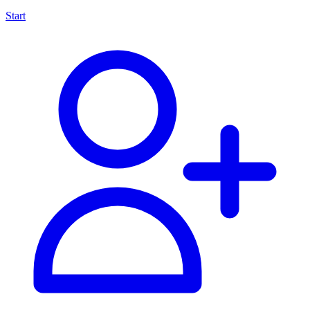
Start