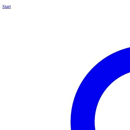
Start