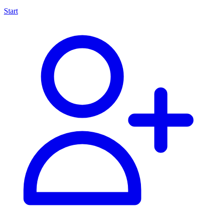
Start