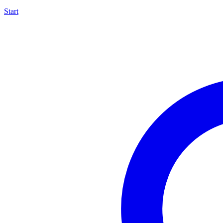
Start