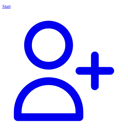
Start