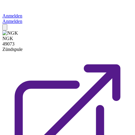
Anmelden
Anmelden
NGK
49073
Zündspule