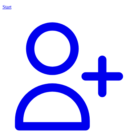
Start