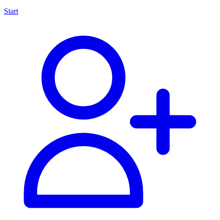
Start