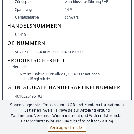
Zündspule
Anschlussausführung SAE
Spannung
14 V
Gehäusefarbe
schwarz
HANDELSNUMMERN
U5415
OE NUMMERN
SUZUKI
33400-60R00
,
33400-81P00
PRODUKTSICHERHEIT
Hersteller
Niterra, Balcke-Dürr-Allee 6, D - 40882 Ratingen,
salesd@ngkntk.de
GTIN GLOBALE HANDELSARTIKELNUMMER (EAN)
4010326495103
DOKUMENTE
Sonderangebote
Impressum
AGB und Kundeninformationen
Batteriehinweis
Hinweise zur Altölentsorgung
Bild
Zahlung und Versand
Widerrufsrecht und Widerrufsformular
NGKNTK_U5415_O.JPG
Datenschutzerklärung
Barrierefreiheitserklärung
Vertrag widerrufen