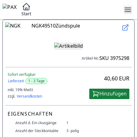
Start
NGK
49510
Zündspule
SKU
3975298
Artikel-Nr.:
Sofort verfügbar
40,60 EUR
Lieferzeit
1 - 3 Tage
inkl. 19% MwSt
Hinzufügen
zzgl.
Versandkosten
EIGENSCHAFTEN
Anzahl d. Ein-/Ausgänge
1
Anzahl der Steckkontakte
3 -polig