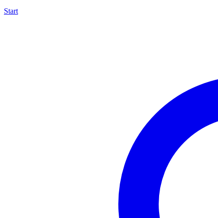
Start