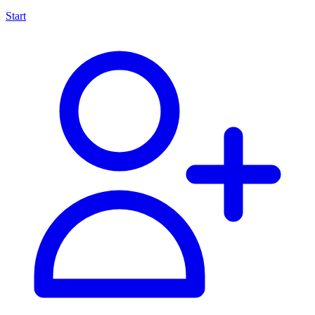
Start