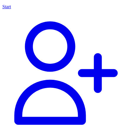
Start