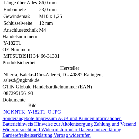
Länge über Alles
86,0 mm
Einbautiefe
23,0 mm
Gewindemaß
M10 x 1,25
Schlüsselweite
12 mm
Anschlusstechnik
M4
Handelsnummern
Y-182T1
OE Nummern
MITSUBISHI
34466-31301
Produktsicherheit
Hersteller
Niterra, Balcke-Dürr-Allee 6, D - 40882 Ratingen,
salesd@ngkntk.de
GTIN Globale Handelsartikelnummer (EAN)
087295156193
Dokumente
Bild
NGKNTK_Y-182T1_O.JPG
Sonderangebote
Impressum
AGB und Kundeninformationen
Batteriehinweis
Hinweise zur Altölentsorgung
Zahlung und Versand
Widerrufsrecht und Widerrufsformular
Datenschutzerklärung
Barrierefreiheitserklärung
Vertrag widerrufen