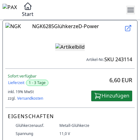
Start
NGK
6285
Glühkerze
D-Power
SKU
243114
Artikel-Nr.:
Sofort verfügbar
6,60 EUR
Lieferzeit
1 - 3 Tage
inkl. 19% MwSt
Hinzufügen
zzgl.
Versandkosten
EIGENSCHAFTEN
Glühkerzenausf.
Metall-Glühkerze
Spannung
11,0 V