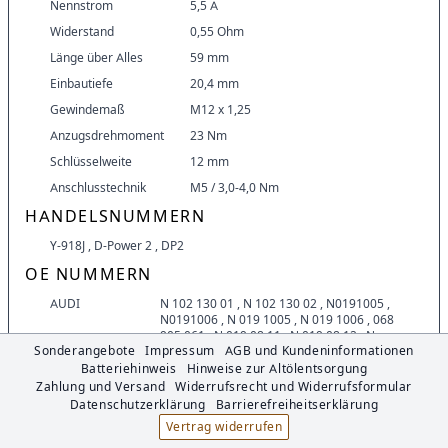
Nennstrom
5,5 A
Widerstand
0,55 Ohm
Länge über Alles
59 mm
Einbautiefe
20,4 mm
Gewindemaß
M12 x 1,25
Anzugsdrehmoment
23 Nm
Schlüsselweite
12 mm
Anschlusstechnik
M5 / 3,0-4,0 Nm
HANDELSNUMMERN
Y-918J
,
D-Power 2
,
DP2
OE NUMMERN
AUDI
N 102 130 01
,
N 102 130 02
,
N0191005
,
N0191006
,
N 019 1005
,
N 019 1006
,
068
905 061
,
N 019 08 11
,
N 019 08 12
,
N
Sonderangebote
Impressum
AGB und Kundeninformationen
019 08 14
,
N 019 09 71
Batteriehinweis
Hinweise zur Altölentsorgung
CITROËN
5962 J7
Zahlung und Versand
Widerrufsrecht und Widerrufsformular
PEUGEOT
5962 J7
Datenschutzerklärung
Barrierefreiheitserklärung
Vertrag widerrufen
RENAULT
7701414088
,
8671004016