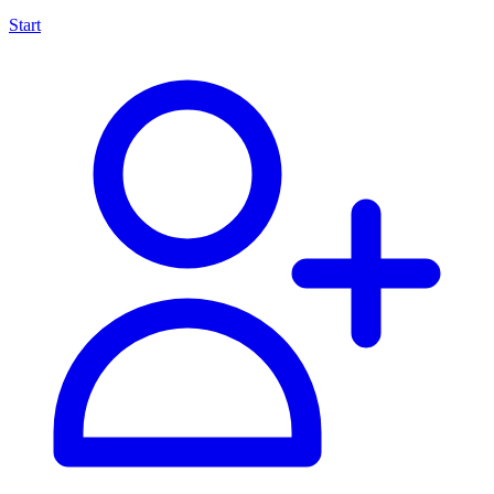
Start