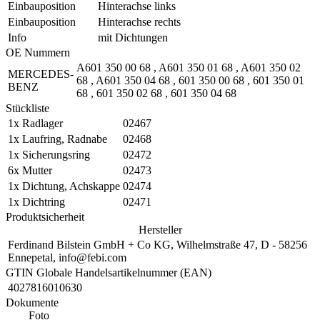
Einbauposition
Hinterachse links
Einbauposition
Hinterachse rechts
Info
mit Dichtungen
OE Nummern
A601 350 00 68
,
A601 350 01 68
,
A601 350 02
MERCEDES-
68
,
A601 350 04 68
,
601 350 00 68
,
601 350 01
BENZ
68
,
601 350 02 68
,
601 350 04 68
Stückliste
1x
Radlager
02467
1x
Laufring, Radnabe
02468
1x
Sicherungsring
02472
6x
Mutter
02473
1x
Dichtung, Achskappe
02474
1x
Dichtring
02471
Produktsicherheit
Hersteller
Ferdinand Bilstein GmbH + Co KG, Wilhelmstraße 47, D - 58256
Ennepetal, info@febi.com
GTIN Globale Handelsartikelnummer (EAN)
4027816010630
Dokumente
Foto