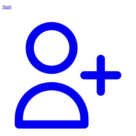
Start