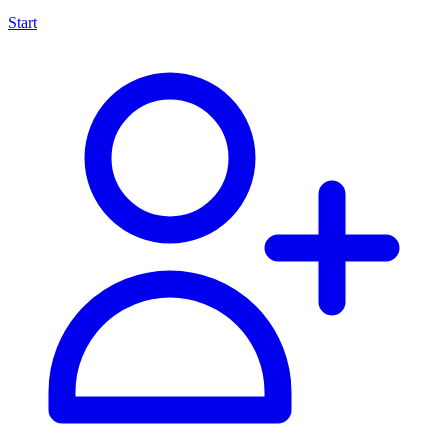
Start